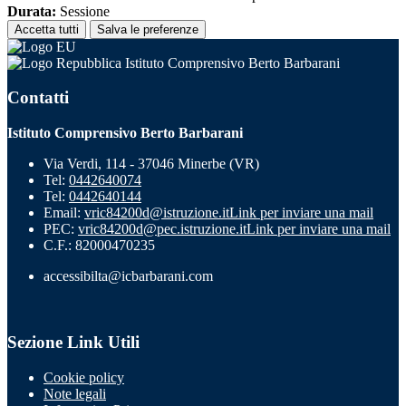
Durata:
Sessione
Accetta tutti
Salva le preferenze
Istituto Comprensivo Berto Barbarani
Contatti
Istituto Comprensivo Berto Barbarani
Via Verdi, 114 - 37046 Minerbe (VR)
Tel:
0442640074
Tel:
0442640144
Email:
vric84200d@istruzione.it
Link per inviare una mail
PEC:
vric84200d@pec.istruzione.it
Link per inviare una mail
C.F.: 82000470235
accessibilta@icbarbarani.com
Sezione Link Utili
Cookie policy
Note legali