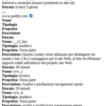
interessi e mostrarti annunci pertinenti su altri siti.
Durata:
6 mesi 3 giorni
www.padlet.com
Nome
Tipologia
Proprieta
Descrizione
Durata
Nome:
__cf_bm
Tipologia:
analitico
Proprieta:
Terza parte
Descrizione:
Questo cookie viene utilizzato per distinguere tra
umani e bot. Ciò è vantaggioso per il sito Web, al fine di effettuare
rapporti validi sull'utilizzo del proprio sito Web.
Durata:
30 minuti
Nome:
ww_s
Tipologia:
tecnico
Proprieta:
Terza parte
Descrizione:
Analisi e profilazione navigazione utente
Durata:
30 minuti
Nome:
ww_d
Tipologia:
analitico
Proprieta:
Terza parte
Descrizione:
analisi e profilazione navigazione utente