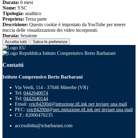
Durata:
6 mesi
Nome:
YSC
Tipologia:
analitico
Proprieta:
Terza parte
Descrizione:
Questo cookie è impostato da YouTube per tenere
traccia delle visualizzazioni dei video incorporati.
Durata:
Sessione
Accetta tutti
Salva le preferenze
Istituto Comprensivo Berto Barbarani
Contatti
Istituto Comprensivo Berto Barbarani
Via Verdi, 114 - 37046 Minerbe (VR)
Tel:
0442640074
Tel:
0442640144
Email:
vric84200d@istruzione.it
Link per inviare una mail
PEC:
vric84200d@pec.istruzione.it
Link per inviare una mail
C.F.: 82000470235
accessibilta@icbarbarani.com