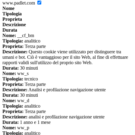
www.padlet.com
Nome
Tipologia
Proprieta
Descrizione
Durata
Nome:
__cf_bm
Tipologia:
analitico
Proprieta:
Terza parte
Descrizione:
Questo cookie viene utilizzato per distinguere tra
umani e bot. Ciò è vantaggioso per il sito Web, al fine di effettuare
rapporti validi sull'utilizzo del proprio sito Web.
Durata:
30 minuti
Nome:
ww_s
Tipologia:
tecnico
Proprieta:
Terza parte
Descrizione:
Analisi e profilazione navigazione utente
Durata:
30 minuti
Nome:
ww_d
Tipologia:
analitico
Proprieta:
Terza parte
Descrizione:
analisi e profilazione navigazione utente
Durata:
1 anno e 1 mese
Nome:
ww_p
Tipologia:
analitico