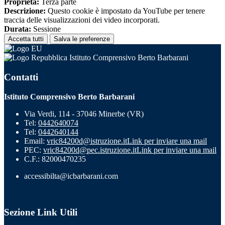
Proprieta:
Terza parte
Descrizione:
Questo cookie è impostato da YouTube per tenere
traccia delle visualizzazioni dei video incorporati.
Durata:
Sessione
Accetta tutti
Salva le preferenze
Istituto Comprensivo Berto Barbarani
Contatti
Istituto Comprensivo Berto Barbarani
Via Verdi, 114 - 37046 Minerbe (VR)
Tel:
0442640074
Tel:
0442640144
Email:
vric84200d@istruzione.it
Link per inviare una mail
PEC:
vric84200d@pec.istruzione.it
Link per inviare una mail
C.F.: 82000470235
accessibilta@icbarbarani.com
Sezione Link Utili