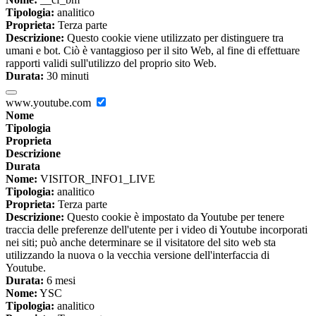
Tipologia:
analitico
Proprieta:
Terza parte
Descrizione:
Questo cookie viene utilizzato per distinguere tra
umani e bot. Ciò è vantaggioso per il sito Web, al fine di effettuare
rapporti validi sull'utilizzo del proprio sito Web.
Durata:
30 minuti
www.youtube.com
Nome
Tipologia
Proprieta
Descrizione
Durata
Nome:
VISITOR_INFO1_LIVE
Tipologia:
analitico
Proprieta:
Terza parte
Descrizione:
Questo cookie è impostato da Youtube per tenere
traccia delle preferenze dell'utente per i video di Youtube incorporati
nei siti; può anche determinare se il visitatore del sito web sta
utilizzando la nuova o la vecchia versione dell'interfaccia di
Youtube.
Durata:
6 mesi
Nome:
YSC
Tipologia:
analitico