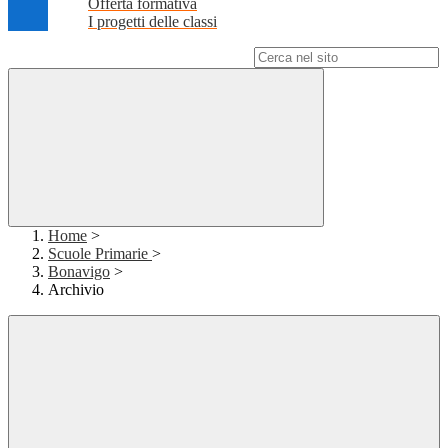
Offerta formativa
I progetti delle classi
Campo di ricerca per le pagine del sito
Home
>
Scuole Primarie
>
Bonavigo
>
Archivio