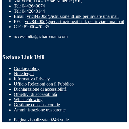
Via Verdi, 114 - 37046 Minerbe (VR)
Tel:
0442640074
Tel:
0442640144
Email:
vric84200d@istruzione.it
Link per inviare una mail
PEC:
vric84200d@pec.istruzione.it
Link per inviare una mail
C.F.: 82000470235
accessibilta@icbarbarani.com
Sezione Link Utili
Cookie policy
Note legali
Informativa Privacy
Ufficio Relazioni con il Pubblico
Dichiarazione di accessibilità
Obiettivi di accessibilità
Whistleblowing
Gestione consensi cookie
Amministrazione trasparente
Pagina visualizzata
9246
volte