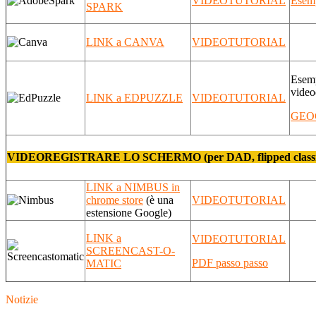
VIDEOTUTORIAL
Esem
SPARK
LINK a CANVA
VIDEOTUTORIAL
Esemp
video
LINK a EDPUZZLE
VIDEOTUTORIAL
GEO
VIDEOREGISTRARE LO SCHERMO (per DAD, flipped classr
LINK a NIMBUS in
chrome store
(è una
VIDEOTUTORIAL
estensione Google)
LINK a
VIDEOTUTORIAL
SCREENCAST-O-
PDF passo passo
MATIC
Notizie