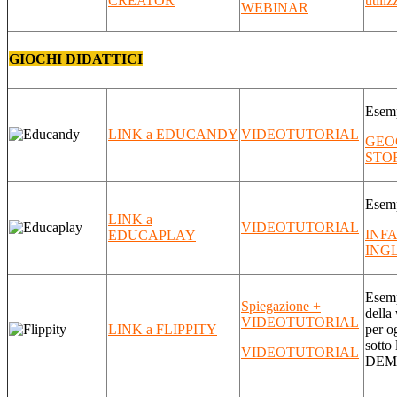
CREATOR
utiliz
WEBINAR
GIOCHI DIDATTICI
Esem
LINK a EDUCANDY
VIDEOTUTORIAL
GEO
STO
Esem
LINK a
VIDEOTUTORIAL
INF
EDUCAPLAY
ING
Esemp
Spiegazione +
della
VIDEOTUTORIAL
LINK a FLIPPITY
per o
sotto
VIDEOTUTORIAL
DEM