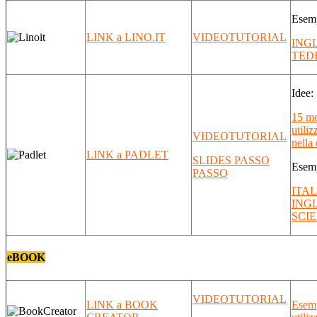
Esem
LINK a LINO.IT
VIDEOTUTORIAL
ING
TED
Idee:
15 mo
utiliz
VIDEOTUTORIAL
nella 
LINK a PADLET
SLIDES PASSO
Esem
PASSO
ITA
ING
SCI
eBOOK
VIDEOTUTORIAL
LINK a BOOK
Esemp