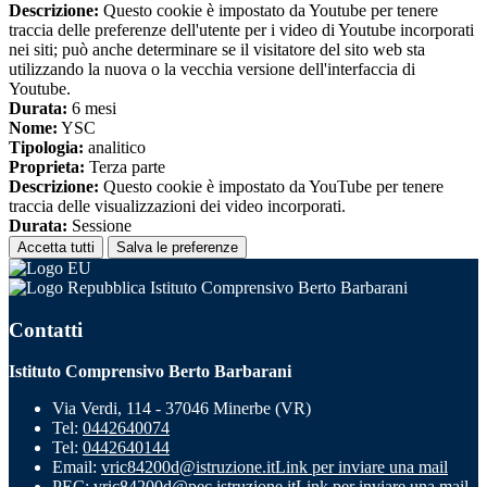
Descrizione:
Questo cookie è impostato da Youtube per tenere
traccia delle preferenze dell'utente per i video di Youtube incorporati
nei siti; può anche determinare se il visitatore del sito web sta
utilizzando la nuova o la vecchia versione dell'interfaccia di
Youtube.
Durata:
6 mesi
Nome:
YSC
Tipologia:
analitico
Proprieta:
Terza parte
Descrizione:
Questo cookie è impostato da YouTube per tenere
traccia delle visualizzazioni dei video incorporati.
Durata:
Sessione
Accetta tutti
Salva le preferenze
Istituto Comprensivo Berto Barbarani
Contatti
Istituto Comprensivo Berto Barbarani
Via Verdi, 114 - 37046 Minerbe (VR)
Tel:
0442640074
Tel:
0442640144
Email:
vric84200d@istruzione.it
Link per inviare una mail
PEC:
vric84200d@pec.istruzione.it
Link per inviare una mail