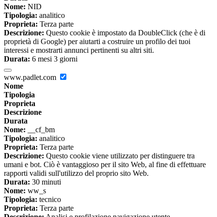
Nome:
NID
Tipologia:
analitico
Proprieta:
Terza parte
Descrizione:
Questo cookie è impostato da DoubleClick (che è di
proprietà di Google) per aiutarti a costruire un profilo dei tuoi
interessi e mostrarti annunci pertinenti su altri siti.
Durata:
6 mesi 3 giorni
www.padlet.com
Nome
Tipologia
Proprieta
Descrizione
Durata
Nome:
__cf_bm
Tipologia:
analitico
Proprieta:
Terza parte
Descrizione:
Questo cookie viene utilizzato per distinguere tra
umani e bot. Ciò è vantaggioso per il sito Web, al fine di effettuare
rapporti validi sull'utilizzo del proprio sito Web.
Durata:
30 minuti
Nome:
ww_s
Tipologia:
tecnico
Proprieta:
Terza parte
Descrizione:
Analisi e profilazione navigazione utente