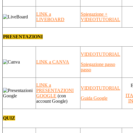
LINK a
Spiegazione +
LIVEBOARD
VIDEOTUTORIAL
PRESENTAZIONI
VIDEOTUTORIAL
LINK a CANVA
Spiegazione passo
passo
LINK a
E
VIDEOTUTORIAL
PRESENTAZIONI
IT
GOOGLE
(con
Guida Google
I
account Google)
QUIZ