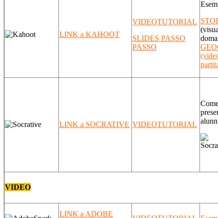
Esem
STO
VIDEOTUTORIAL
(visu
LINK a KAHOOT
SLIDES PASSO
doman
PASSO
GEO
(vide
partit
Come
prese
alunn
LINK a SOCRATIVE
VIDEOTUTORIAL
VIDEO
LINK a ADOBE