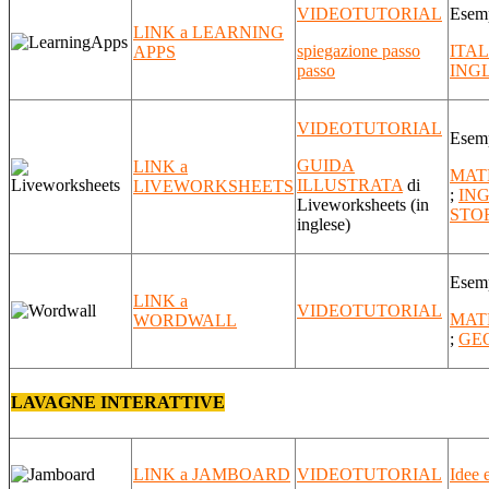
VIDEOTUTORIAL
Esem
LINK a LEARNING
spiegazione passo
ITA
APPS
passo
ING
VIDEOTUTORIAL
Esem
GUIDA
LINK a
MAT
ILLUSTRATA
di
LIVEWORKSHEETS
;
IN
Liveworksheets (in
STO
inglese)
Esem
LINK a
VIDEOTUTORIAL
MAT
WORDWALL
;
GE
LAVAGNE INTERATTIVE
LINK a JAMBOARD
VIDEOTUTORIAL
Idee 