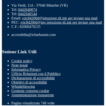
Via Verdi, 114 - 37046 Minerbe (VR)
Tel:
0442640074
Tel:
0442640144
Email:
vric84200d@istruzione.it
Link per inviare una mail
PEC:
vric84200d@pec.istruzione.it
Link per inviare una mail
C.F.: 82000470235
accessibilta@icbarbarani.com
Sezione Link Utili
Cookie policy
Note legali
Informativa Privacy
Ufficio Relazioni con il Pubblico
Dichiarazione di accessibilità
Obiettivi di accessibilità
Whistleblowing
Gestione consensi cookie
Amministrazione trasparente
Pagina visualizzata
748
volte