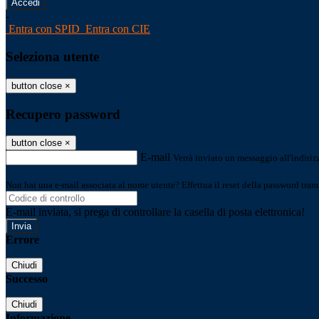
-
Entra con SPID
Entra con CIE
Seleziona utente
button close
×
Recupero password
button close
×
E-mail
Verrà inviato un messaggio all'indirizz
Non hai una e-mail associata al nome utente? Effettua il reset della password tram
E-mail inviata, si prega di controllare la casella di posta elettronica!
Errore
Chiudi
Successo
Chiudi
Informazione