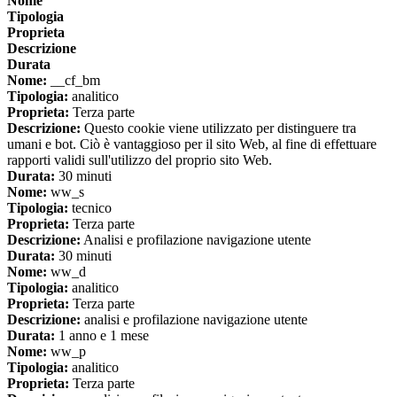
Nome
Tipologia
Proprieta
Descrizione
Durata
Nome:
__cf_bm
Tipologia:
analitico
Proprieta:
Terza parte
Descrizione:
Questo cookie viene utilizzato per distinguere tra
umani e bot. Ciò è vantaggioso per il sito Web, al fine di effettuare
rapporti validi sull'utilizzo del proprio sito Web.
Durata:
30 minuti
Nome:
ww_s
Tipologia:
tecnico
Proprieta:
Terza parte
Descrizione:
Analisi e profilazione navigazione utente
Durata:
30 minuti
Nome:
ww_d
Tipologia:
analitico
Proprieta:
Terza parte
Descrizione:
analisi e profilazione navigazione utente
Durata:
1 anno e 1 mese
Nome:
ww_p
Tipologia:
analitico
Proprieta:
Terza parte