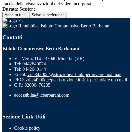
traccia delle visualizzazioni dei video incorporati.
Durata:
Sessione
Accetta tutti
Salva le preferenze
Istituto Comprensivo Berto Barbarani
Contatti
Istituto Comprensivo Berto Barbarani
Via Verdi, 114 - 37046 Minerbe (VR)
Tel:
0442640074
Tel:
0442640144
Email:
vric84200d@istruzione.it
Link per inviare una mail
PEC:
vric84200d@pec.istruzione.it
Link per inviare una mail
C.F.: 82000470235
accessibilta@icbarbarani.com
Sezione Link Utili
Cookie policy