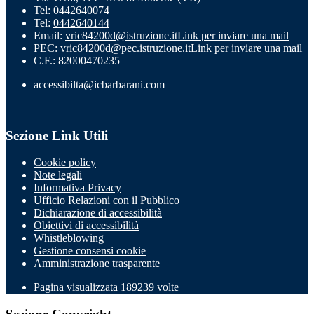
Tel:
0442640074
Tel:
0442640144
Email:
vric84200d@istruzione.it
Link per inviare una mail
PEC:
vric84200d@pec.istruzione.it
Link per inviare una mail
C.F.: 82000470235
accessibilta@icbarbarani.com
Sezione Link Utili
Cookie policy
Note legali
Informativa Privacy
Ufficio Relazioni con il Pubblico
Dichiarazione di accessibilità
Obiettivi di accessibilità
Whistleblowing
Gestione consensi cookie
Amministrazione trasparente
Pagina visualizzata
189239
volte