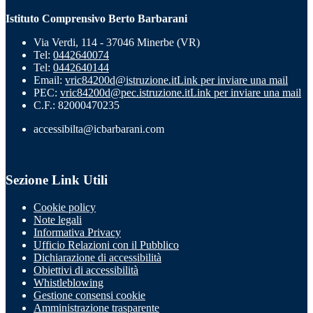
Istituto Comprensivo Berto Barbarani
Via Verdi, 114 - 37046 Minerbe (VR)
Tel:
0442640074
Tel:
0442640144
Email:
vric84200d@istruzione.it
Link per inviare una mail
PEC:
vric84200d@pec.istruzione.it
Link per inviare una mail
C.F.: 82000470235
accessibilta@icbarbarani.com
Sezione Link Utili
Cookie policy
Note legali
Informativa Privacy
Ufficio Relazioni con il Pubblico
Dichiarazione di accessibilità
Obiettivi di accessibilità
Whistleblowing
Gestione consensi cookie
Amministrazione trasparente