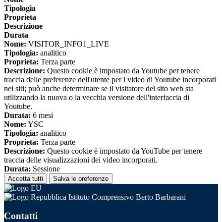
Tipologia
Proprieta
Descrizione
Durata
Nome:
VISITOR_INFO1_LIVE
Tipologia:
analitico
Proprieta:
Terza parte
Descrizione:
Questo cookie è impostato da Youtube per tenere
traccia delle preferenze dell'utente per i video di Youtube incorporati
nei siti; può anche determinare se il visitatore del sito web sta
utilizzando la nuova o la vecchia versione dell'interfaccia di
Youtube.
Durata:
6 mesi
Nome:
YSC
Tipologia:
analitico
Proprieta:
Terza parte
Descrizione:
Questo cookie è impostato da YouTube per tenere
traccia delle visualizzazioni dei video incorporati.
Durata:
Sessione
Accetta tutti
Salva le preferenze
Istituto Comprensivo Berto Barbarani
Contatti