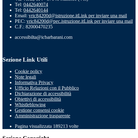
Tel:
0442640074
Tel:
0442640144
Email:
vric84200d@istruzione.it
Link per inviare una mail
PEC:
vric84200d@pec.istruzione.it
Link per inviare una mail
C.F.: 82000470235
accessibilta@icbarbarani.com
Sezione Link Utili
Cookie policy
Note legali
Informativa Privacy
Ufficio Relazioni con il Pubblico
Dichiarazione di accessibilità
Obiettivi di accessibilità
Whistleblowing
Gestione consensi cookie
Amministrazione trasparente
Pagina visualizzata
189213
volte