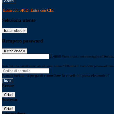
-
Entra con SPID
Entra con CIE
Seleziona utente
button close
×
Recupero password
button close
×
E-mail
Verrà inviato un messaggio all'indirizz
Non hai una e-mail associata al nome utente? Effettua il reset della password tram
E-mail inviata, si prega di controllare la casella di posta elettronica!
Errore
Chiudi
Successo
Chiudi
Informazione