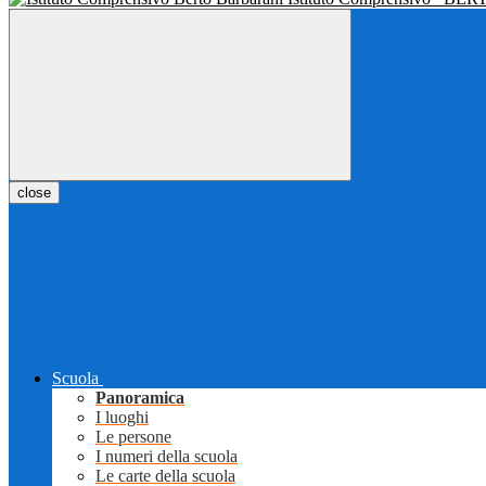
close
Scuola
Panoramica
I luoghi
Le persone
I numeri della scuola
Le carte della scuola