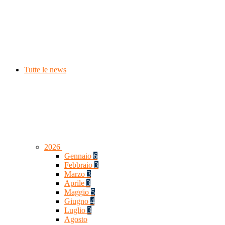
Tutte le news
2026
Gennaio
6
Febbraio
3
Marzo
3
Aprile
3
Maggio
5
Giugno
4
Luglio
3
Agosto