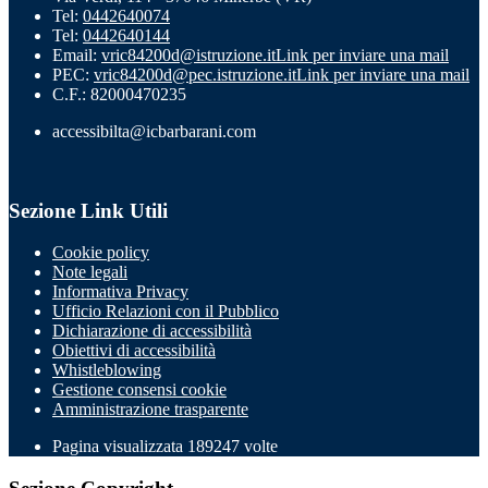
Tel:
0442640074
Tel:
0442640144
Email:
vric84200d@istruzione.it
Link per inviare una mail
PEC:
vric84200d@pec.istruzione.it
Link per inviare una mail
C.F.: 82000470235
accessibilta@icbarbarani.com
Sezione Link Utili
Cookie policy
Note legali
Informativa Privacy
Ufficio Relazioni con il Pubblico
Dichiarazione di accessibilità
Obiettivi di accessibilità
Whistleblowing
Gestione consensi cookie
Amministrazione trasparente
Pagina visualizzata
189247
volte