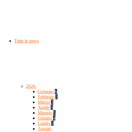
Tutte le news
2026
Gennaio
6
Febbraio
3
Marzo
3
Aprile
3
Maggio
5
Giugno
4
Luglio
3
Agosto