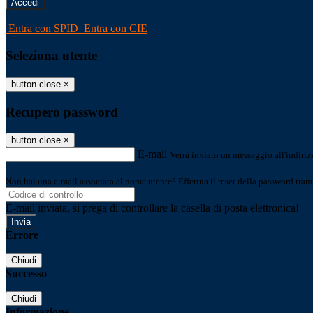
-
Entra con SPID
Entra con CIE
Seleziona utente
button close
×
Recupero password
button close
×
E-mail
Verrà inviato un messaggio all'indirizz
Non hai una e-mail associata al nome utente? Effettua il reset della password tram
E-mail inviata, si prega di controllare la casella di posta elettronica!
Errore
Chiudi
Successo
Chiudi
Informazione