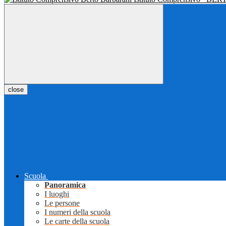
close
Scuola
Panoramica
I luoghi
Le persone
I numeri della scuola
Le carte della scuola