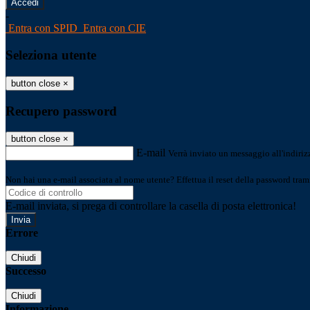
-
Entra con SPID
Entra con CIE
Seleziona utente
button close
×
Recupero password
button close
×
E-mail
Verrà inviato un messaggio all'indirizz
Non hai una e-mail associata al nome utente? Effettua il reset della password tram
E-mail inviata, si prega di controllare la casella di posta elettronica!
Errore
Chiudi
Successo
Chiudi
Informazione