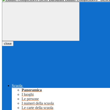
close
Scuola
Panoramica
I luoghi
Le persone
I numeri della scuola
Le carte della scuola