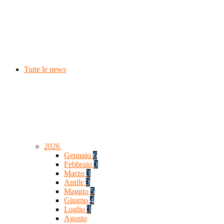
Tutte le news
2026
Gennaio
6
Febbraio
3
Marzo
3
Aprile
3
Maggio
5
Giugno
4
Luglio
3
Agosto