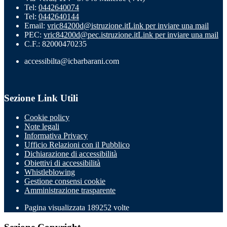
Tel:
0442640074
Tel:
0442640144
Email:
vric84200d@istruzione.it
Link per inviare una mail
PEC:
vric84200d@pec.istruzione.it
Link per inviare una mail
C.F.: 82000470235
accessibilta@icbarbarani.com
Sezione Link Utili
Cookie policy
Note legali
Informativa Privacy
Ufficio Relazioni con il Pubblico
Dichiarazione di accessibilità
Obiettivi di accessibilità
Whistleblowing
Gestione consensi cookie
Amministrazione trasparente
Pagina visualizzata
189252
volte