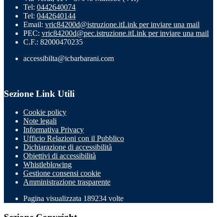
Tel:
0442640074
Tel:
0442640144
Email:
vric84200d@istruzione.it
Link per inviare una mail
PEC:
vric84200d@pec.istruzione.it
Link per inviare una mail
C.F.: 82000470235
accessibilta@icbarbarani.com
Sezione Link Utili
Cookie policy
Note legali
Informativa Privacy
Ufficio Relazioni con il Pubblico
Dichiarazione di accessibilità
Obiettivi di accessibilità
Whistleblowing
Gestione consensi cookie
Amministrazione trasparente
Pagina visualizzata
189234
volte