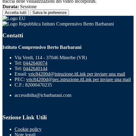
traccia delle visualizzazioni dei video incorporati.
Durata:
Sessione
Accetta tutti
Salva le preferenze
Istituto Comprensivo Berto Barbarani
Contatti
Istituto Comprensivo Berto Barbarani
Via Verdi, 114 - 37046 Minerbe (VR)
Tel:
0442640074
Tel:
0442640144
Email:
vric84200d@istruzione.it
Link per inviare una mail
PEC:
vric84200d@pec.istruzione.it
Link per inviare una mail
C.F.: 82000470235
accessibilta@icbarbarani.com
Sezione Link Utili
Cookie policy
Note legali