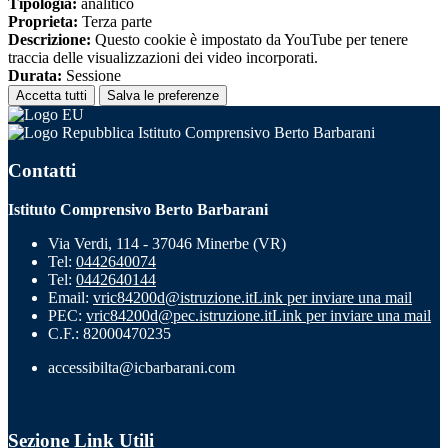
Tipologia:
analitico
Proprieta:
Terza parte
Descrizione:
Questo cookie è impostato da YouTube per tenere
traccia delle visualizzazioni dei video incorporati.
Durata:
Sessione
Accetta tutti
Salva le preferenze
Istituto Comprensivo Berto Barbarani
Contatti
Istituto Comprensivo Berto Barbarani
Via Verdi, 114 - 37046 Minerbe (VR)
Tel:
0442640074
Tel:
0442640144
Email:
vric84200d@istruzione.it
Link per inviare una mail
PEC:
vric84200d@pec.istruzione.it
Link per inviare una mail
C.F.: 82000470235
accessibilta@icbarbarani.com
Sezione Link Utili