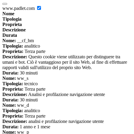
www.padlet.com
Nome
Tipologia
Proprieta
Descrizione
Durata
Nome:
__cf_bm
Tipologia:
analitico
Proprieta:
Terza parte
Descrizione:
Questo cookie viene utilizzato per distinguere tra
umani e bot. Ciò è vantaggioso per il sito Web, al fine di effettuare
rapporti validi sull'utilizzo del proprio sito Web.
Durata:
30 minuti
Nome:
ww_s
Tipologia:
tecnico
Proprieta:
Terza parte
Descrizione:
Analisi e profilazione navigazione utente
Durata:
30 minuti
Nome:
ww_d
Tipologia:
analitico
Proprieta:
Terza parte
Descrizione:
analisi e profilazione navigazione utente
Durata:
1 anno e 1 mese
Nome:
ww_p