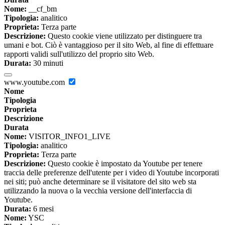
Nome:
__cf_bm
Tipologia:
analitico
Proprieta:
Terza parte
Descrizione:
Questo cookie viene utilizzato per distinguere tra
umani e bot. Ciò è vantaggioso per il sito Web, al fine di effettuare
rapporti validi sull'utilizzo del proprio sito Web.
Durata:
30 minuti
www.youtube.com
Nome
Tipologia
Proprieta
Descrizione
Durata
Nome:
VISITOR_INFO1_LIVE
Tipologia:
analitico
Proprieta:
Terza parte
Descrizione:
Questo cookie è impostato da Youtube per tenere
traccia delle preferenze dell'utente per i video di Youtube incorporati
nei siti; può anche determinare se il visitatore del sito web sta
utilizzando la nuova o la vecchia versione dell'interfaccia di
Youtube.
Durata:
6 mesi
Nome:
YSC