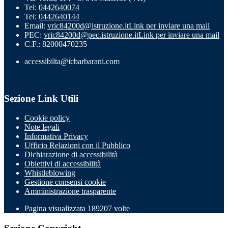
Tel:
0442640074
Tel:
0442640144
Email:
vric84200d@istruzione.it
Link per inviare una mail
PEC:
vric84200d@pec.istruzione.it
Link per inviare una mail
C.F.: 82000470235
accessibilta@icbarbarani.com
Sezione Link Utili
Cookie policy
Note legali
Informativa Privacy
Ufficio Relazioni con il Pubblico
Dichiarazione di accessibilità
Obiettivi di accessibilità
Whistleblowing
Gestione consensi cookie
Amministrazione trasparente
Pagina visualizzata
189207
volte