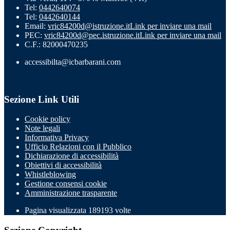
Tel:
0442640074
Tel:
0442640144
Email:
vric84200d@istruzione.it
Link per inviare una mail
PEC:
vric84200d@pec.istruzione.it
Link per inviare una mail
C.F.: 82000470235
accessibilta@icbarbarani.com
Sezione Link Utili
Cookie policy
Note legali
Informativa Privacy
Ufficio Relazioni con il Pubblico
Dichiarazione di accessibilità
Obiettivi di accessibilità
Whistleblowing
Gestione consensi cookie
Amministrazione trasparente
Pagina visualizzata
189193
volte