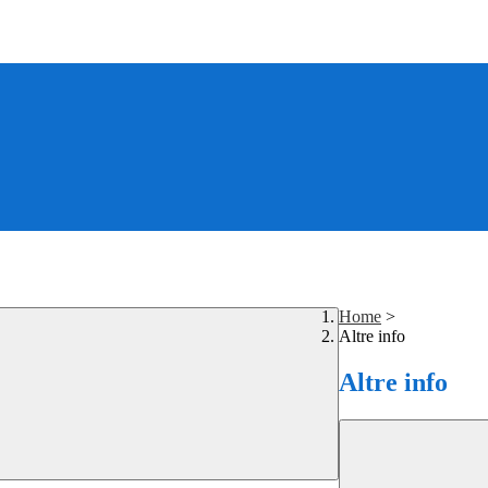
Home
>
Altre info
Altre info