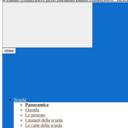
close
Scuola
Panoramica
I luoghi
Le persone
I numeri della scuola
Le carte della scuola