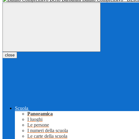
close
Scuola
Panoramica
I luoghi
Le persone
I numeri della scuola
Le carte della scuola