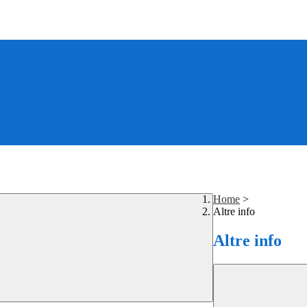
Home
>
Altre info
Altre info