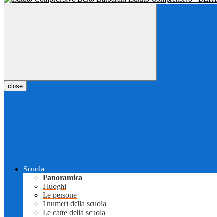
close
Scuola
Panoramica
I luoghi
Le persone
I numeri della scuola
Le carte della scuola