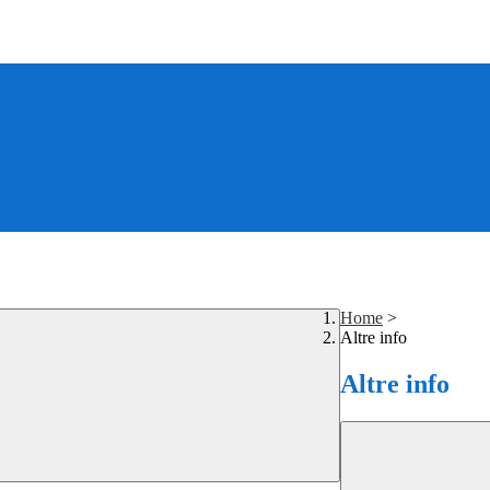
Home
>
Altre info
Altre info