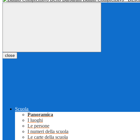
close
Scuola
Panoramica
I luoghi
Le persone
I numeri della scuola
Le carte della scuola