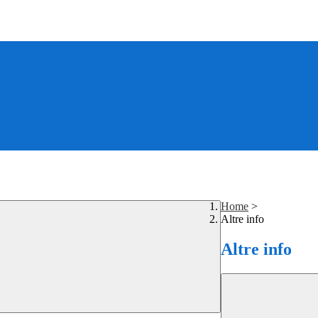
Home
>
Altre info
Altre info