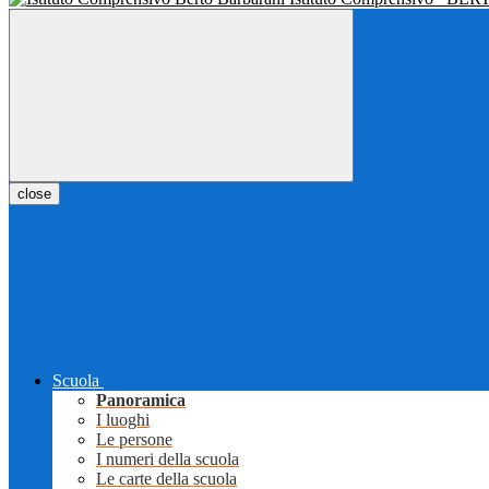
close
Scuola
Panoramica
I luoghi
Le persone
I numeri della scuola
Le carte della scuola