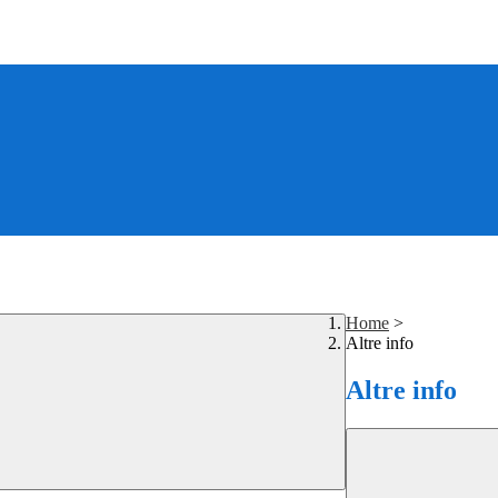
Home
>
Altre info
Altre info