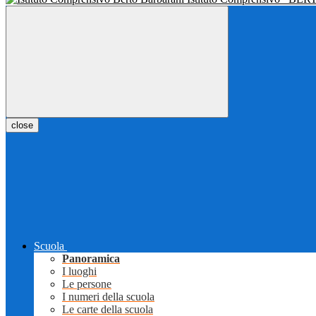
close
Scuola
Panoramica
I luoghi
Le persone
I numeri della scuola
Le carte della scuola